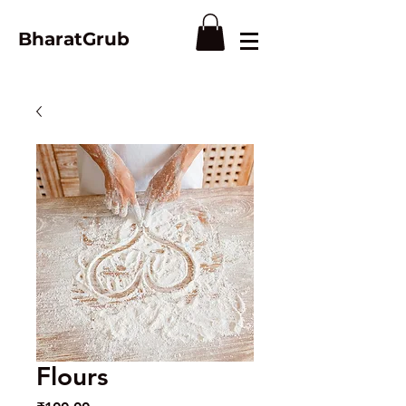
BharatGrub
Flours